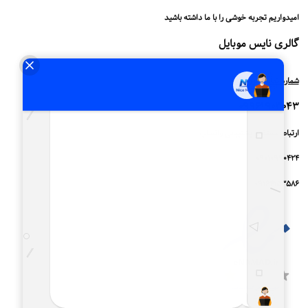
امیدواریم تجربه خوشی را با ما داشته باشید
گالری
نایس موبایل
شماره تماس فروشگاه
09961903043
ارتباط مستقیم پشتیبانی واتساپ
09010990424
09164153586