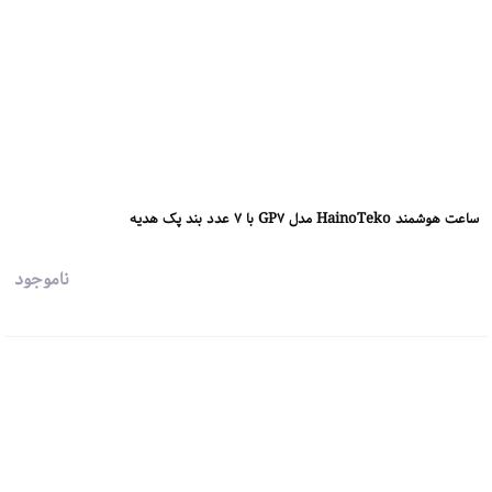
ساعت هوشمند HainoTeko مدل GP7 با 7 عدد بند پک هدیه
ناموجود