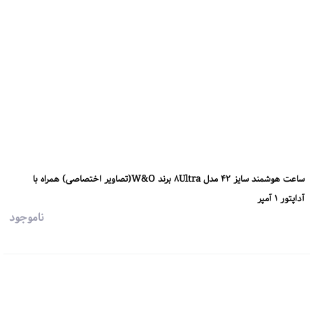
ساعت هوشمند سایز 42 مدل 8Ultra برند W&O(تصاویر اختصاصی) همراه با
آداپتور 1 آمپر
ناموجود