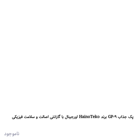
پک جذاب GP-9 برند HainoTeko اورجینال با گارانتی اصالت و سلامت فیزیکی
ناموجود