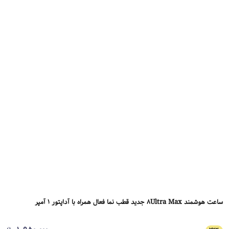
ساعت هوشمند 8Ultra Max جدید قطب نما فعال همراه با آداپتور 1 آمپر