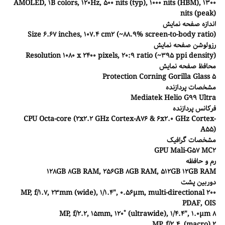
AMOLED, 1B colors, 120Hz, 500 nits (typ), 1000 nits (HBM), 1300
nits (peak)
اندازه صفحه نمایش
Size 6.67 inches, 107.4 cm2 (~88.9% screen-to-body ratio)
رزولوشن صفحه نمایش
Resolution 1080 x 2400 pixels, 20:9 ratio (~395 ppi density)
محافظ صفحه نمایش
Protection Corning Gorilla Glass 5
مشخصات پردازنده
Mediatek Helio G99 Ultra
فرکانس پردازنده
CPU Octa-core (2x2.2 GHz Cortex-A76 & 6x2.0 GHz Cortex-
A55)
مشخصات گرافیک
GPU Mali-G57 MC2
رم و حافظه
128GB 8GB RAM, 256GB 8GB RAM, 512GB 12GB RAM
دوربین پشت
200 MP, f/1.7, 23mm (wide), 1/1.4", 0.56µm, multi-directional
PDAF, OIS
8 MP, f/2.2, 15mm, 120˚ (ultrawide), 1/4.4", 1.0µm
2 MP, f/2.4, (macro)