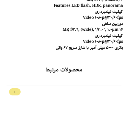
Features LED flash, HDR, panorama
کیفیت فیلمبرداری
Video 1080p@30/60fps
دوربین سلفی
16 MP, f/2.4, (wide), 1/3.0", 1.0µm
کیفیت فیلمبرداری
Video 1080p@30/60fps
باتری 5000 میلی آمپر با شارژ سریع 67 واتی
محصولات مرتبط