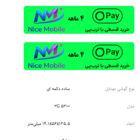
نوع گوشی موبایل
ساده دکمه ای
مدل
۵۳۰۰ ۲G
ابعاد
۱۴.۱x۵۶x۱۳۵.۵ میلی‌متر