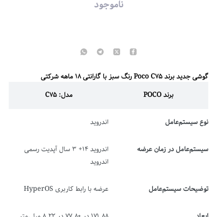
ناموجود
گوشی جدید برند Poco C75 رنگ سبز با گارانتی 18 ماهه شرکتی
برند POCO
مدل: C75
نوع سیستم‌عامل
اندروید
سیستم‌عامل در زمان عرضه
اندروید 14+ 3 سال آپدیت رسمی
اندروید
توضیحات سیستم‌عامل
عرضه با رابط کاربری HyperOS
ابعاد
171.88 در 77.80 در 8.22 میلی‌متر