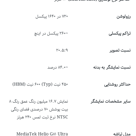
رزولوشن
720 در 1640 پیکسل
تراکم پیکسلی
~260 پیکسل در اینچ
نسبت تصویر
20.5:9
نسبت نمایشگر به بدنه
~84.0 درصد
حداکثر روشنایی
450 نیت (Typ) 600 نیت (HBM)
سایر مشخصات نمایشگر
نمایش 16.7 میلیون رنگ عمق رنگ 8
بیت پوشش 70 درصدی فضای رنگی
NTSC نرخ ثبت لمس 240 هرتز
مدل تراشه
MediaTek Helio G81 Ultra