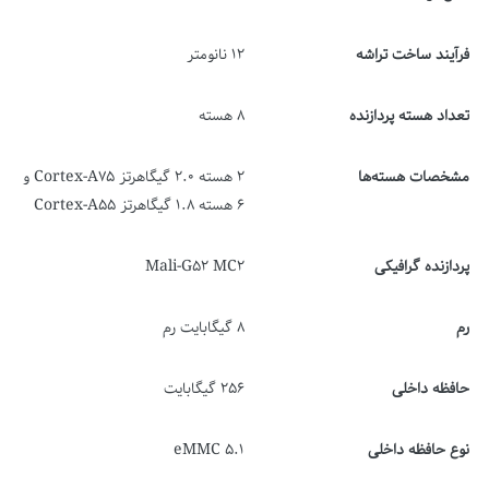
فرآیند ساخت تراشه
12 نانومتر
تعداد هسته پردازنده
8 هسته
مشخصات هسته‌ها
2 هسته 2.0 گیگاهرتز Cortex-A75 و
6 هسته 1.8 گیگاهرتز Cortex-A55
پردازنده گرافیکی
Mali-G52 MC2
رم
8 گیگابایت رم
حافظه داخلی
256 گیگابایت
نوع حافظه داخلی
eMMC 5.1