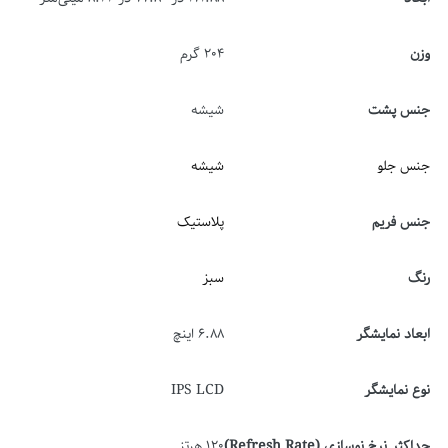
وزن
204 گرم
جنس پشت
شیشه
جنس جلو
شیشه
جنس فریم
پلاستیک
رنگ
سبز
ابعاد نمایشگر
6.88 اینچ
نوع نمایشگر
IPS LCD
حداکثر نرخ نوسازی (Refresh Rate)
120 هرتز