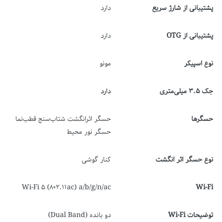
پشتیبانی از شارژ سریع
دارد
پشتیبانی از OTG
دارد
نوع اسپیکر
مونو
جک 3.5 میلی‌متری
دارد
حسگرها
حسگر اثرانگشت شتاب‌سنج قطب‌نما
حسگر نور محیط
نوع حسگر اثر انگشت
کنار گوشی
Wi-Fi 5 (802.11ac) a/b/g/n/ac
Wi-Fi
توضیحات Wi-Fi
دو بانده (Dual Band)