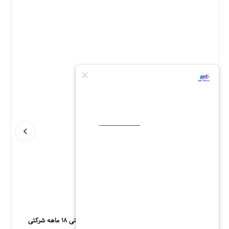
گوشی هانوفر Axiom1 حافظه 128 رم 8 گیگابایت گارانتی 18 ماهه شرکتی